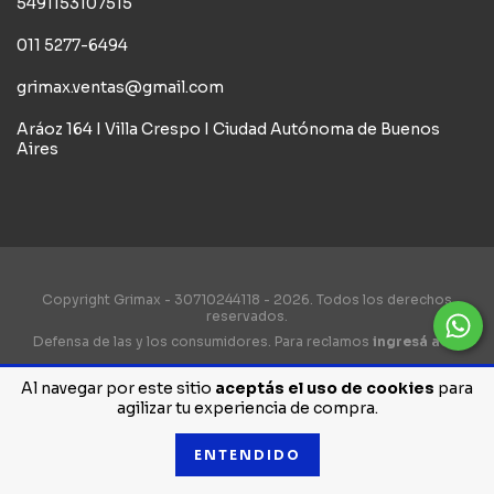
5491153107515
011 5277-6494
grimax.ventas@gmail.com
Aráoz 164 I Villa Crespo I Ciudad Autónoma de Buenos
Aires
Copyright Grimax - 30710244118 - 2026. Todos los derechos
reservados.
Defensa de las y los consumidores. Para reclamos
ingresá acá.
Botón de arrepentimiento
Al navegar por este sitio
aceptás el uso de cookies
para
agilizar tu experiencia de compra.
ENTENDIDO