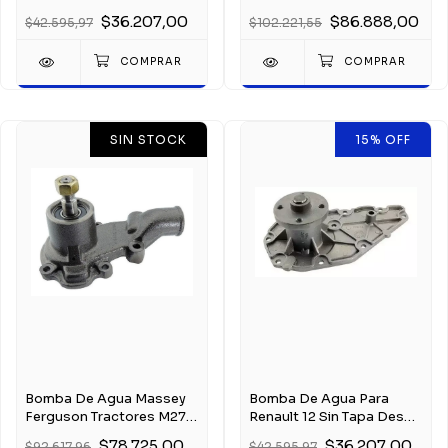
Desde 1970
Cummins Electrón.
$36.207,00
$86.888,00
$42.595,97
$102.221,55
SIN STOCK
15
%
OFF
Bomba De Agua Massey
Bomba De Agua Para
Ferguson Tractores M270
Renault 12 Sin Tapa Desde
275 285 290
1970
$78.725,00
$36.207,00
$92.617,96
$42.595,97