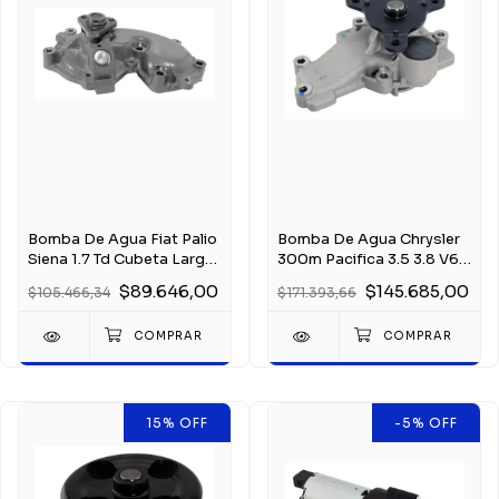
Bomba De Agua Fiat Palio
Bomba De Agua Chrysler
Siena 1.7 Td Cubeta Larga
300m Pacifica 3.5 3.8 V6
98-
Desde 1999
$89.646,00
$145.685,00
$105.466,34
$171.393,66
15
%
OFF
-5
%
OFF