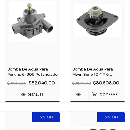
Bomba De Agua Para
Bomba De Agua Para
Perkins 6-305 Potenciado
Mwm Serie 10 4 Y 6
Cilindros T Tca
$82.040,00
$80.506,00
$99.413,65
$94.712,42
DETALLES
15
%
OFF
15
%
OFF