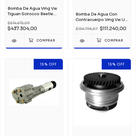
Bomba De Agua Vmg Vw
Tiguan Scirocco Beetle
Bomba De Agua Con
Sharan 1.4 Tsi
Contracuerpo Vmg Vw Up
$514.475,09
1.0 12v 2015+
$437.304,00
$111.240,00
$134.796,57
15
%
OFF
15
%
OFF