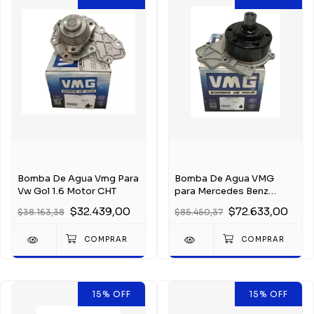
Bomba De Agua Vmg Para
Bomba De Agua VMG
Vw Gol 1.6 Motor CHT
para Mercedes Benz
Sprinter 2.2 Cdi 411 415
$32.439,00
$72.633,00
$38.163,38
$85.450,37
515 CDi
15
%
OFF
15
%
OFF