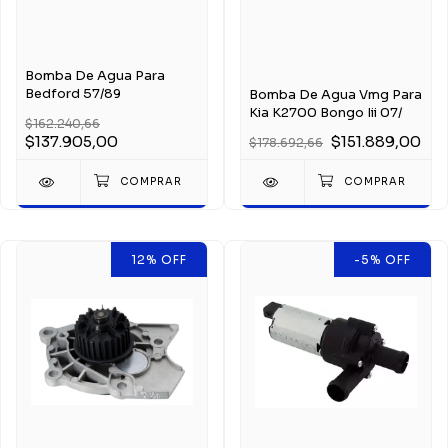
Bomba De Agua Para
Bedford 57/89
Bomba De Agua Vmg Para
Kia K2700 Bongo Iii 07/
$162.240,66
$137.905,00
$151.889,00
$178.692,66
12
%
OFF
-5
%
OFF