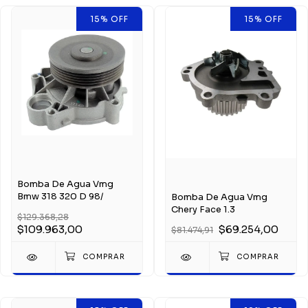
15
%
OFF
15
%
OFF
Bomba De Agua Vmg
Bmw 318 320 D 98/
Bomba De Agua Vmg
Chery Face 1.3
$129.368,28
$109.963,00
$69.254,00
$81.474,91