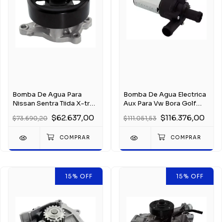
Bomba De Agua Para
Bomba De Agua Electrica
Nissan Sentra Tiida X-trail
Aux Para Vw Bora Golf
2.0 16v 07-
Newbeetle 1.8t
$62.637,00
$116.376,00
$73.690,20
$111.051,53
15
%
OFF
15
%
OFF