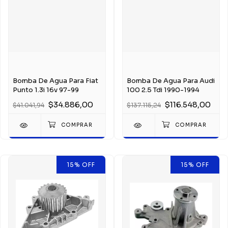
Bomba De Agua Para Fiat
Bomba De Agua Para Audi
Punto 1.3i 16v 97-99
100 2.5 Tdi 1990-1994
$34.886,00
$116.548,00
$41.041,94
$137.115,24
15
%
OFF
15
%
OFF