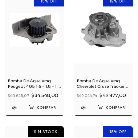
15
%
OFF
12
%
OFF
Bomba De Agua Vmg
Bomba De Agua Vmg
Peugeot 405 1.6 - 1.8 - 1.9
Chevrolet Cruze Tracker
1992-2003
Sonic 1.8 1.6 16v
$34.548,00
$42.977,00
$40.645,07
$49.044,74
SIN STOCK
15
%
OFF