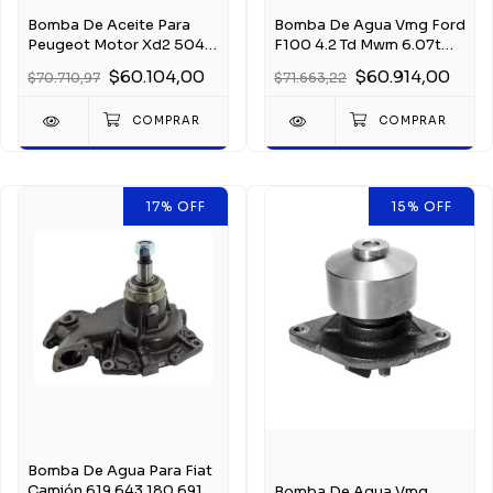
Bomba De Aceite Para
Bomba De Agua Vmg Ford
Peugeot Motor Xd2 504
F100 4.2 Td Mwm 6.07t
2.3
99/06
$60.104,00
$60.914,00
$70.710,97
$71.663,22
17
%
OFF
15
%
OFF
Bomba De Agua Para Fiat
Camión 619 643 180 691
Bomba De Agua Vmg