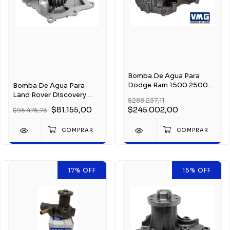
Bomba De Agua Para
Dodge Ram 1500 2500
Bomba De Agua Para
3500 5.7 V8 03-08
Land Rover Discovery
$288.237,11
Freelander Evoque
$81.155,00
$245.002,00
$95.476,73
17
%
OFF
15
%
OFF