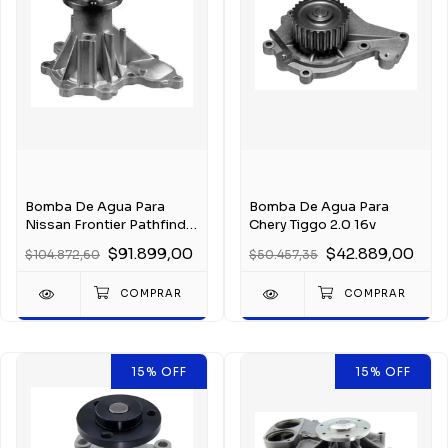
Bomba De Agua Para
Bomba De Agua Para
Nissan Frontier Pathfinder
Chery Tiggo 2.0 16v
Np300 Dci 06-
$91.899,00
$42.889,00
$104.872,60
$50.457,35
15
%
OFF
15
%
OFF