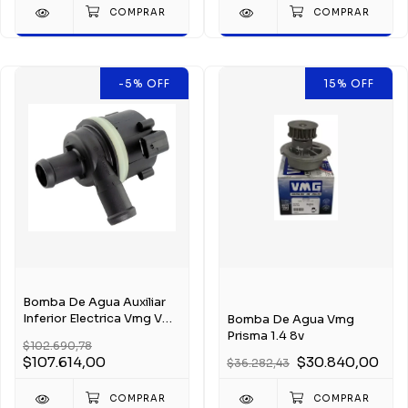
-5
%
OFF
15
%
OFF
Bomba De Agua Auxiliar
Inferior Electrica Vmg Vw
Bomba De Agua Vmg
Amarok 2.0
Prisma 1.4 8v
$102.690,78
$107.614,00
$30.840,00
$36.282,43