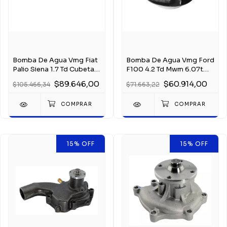
Bomba De Agua Vmg Fiat
Bomba De Agua Vmg Ford
Palio Siena 1.7 Td Cubeta
F100 4.2 Td Mwm 6.07t
Larga 98/
99/06
$89.646,00
$60.914,00
$105.466,34
$71.663,22
15
%
OFF
15
%
OFF