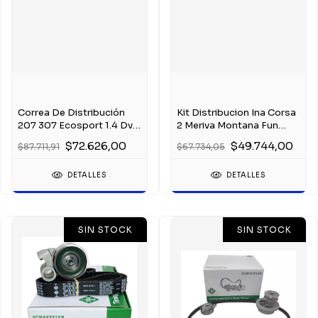
Correa De Distribución
Kit Distribucion Ina Corsa
207 307 Ecosport 1.4 Dv4
2 Meriva Montana Fun
Duratorq
Idea 1.8 8v
$72.626,00
$49.744,00
$87.711,91
$67.734,05
DETALLES
DETALLES
SIN STOCK
SIN STOCK