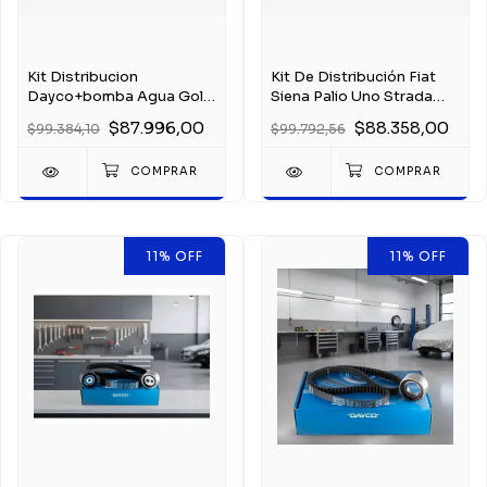
Kit Distribucion
Kit De Distribución Fiat
Dayco+bomba Agua Gol
Siena Palio Uno Strada
Trend Fox Suran 1.6 8v
Duna 1.7 Td
$87.996,00
$88.358,00
$99.384,10
$99.792,56
11
%
OFF
11
%
OFF