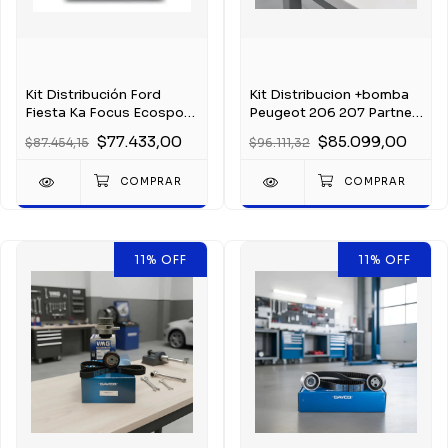
Kit Distribución Ford
Kit Distribucion +bomba
Fiesta Ka Focus Ecosport
Peugeot 206 207 Partner
1.6 Sigma
Berlingo 1.4
$77.433,00
$85.099,00
$87.454,15
$96.111,32
11
%
OFF
11
%
OFF