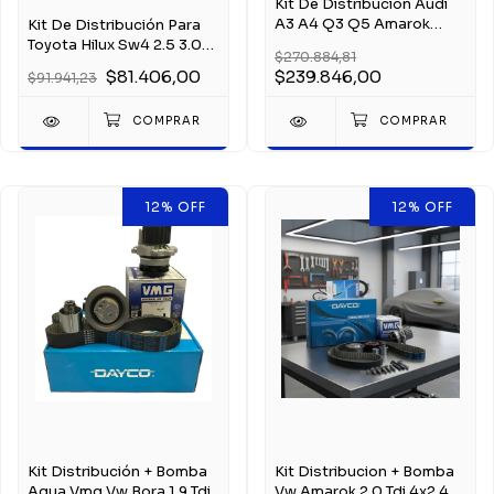
Kit De Distribución Audi
A3 A4 Q3 Q5 Amarok
Kit De Distribución Para
Vento 2.0 Tdi
Toyota Hilux Sw4 2.5 3.0
$270.884,81
2kd
$81.406,00
$239.846,00
$91.941,23
12
%
OFF
12
%
OFF
Kit Distribución + Bomba
Kit Distribucion + Bomba
Agua Vmg Vw Bora 1.9 Tdi
Vw Amarok 2.0 Tdi 4x2 4x4