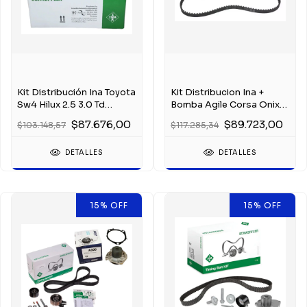
Kit Distribución Ina Toyota
Kit Distribucion Ina +
Sw4 Hilux 2.5 3.0 Td
Bomba Agile Corsa Onix
2005-2015
Prisma 1.4 8v
$87.676,00
$89.723,00
$103.148,57
$117.285,34
DETALLES
DETALLES
15
%
OFF
15
%
OFF