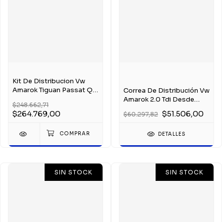
Kit De Distribucion Vw
Amarok Tiguan Passat Q5
Correa De Distribución Vw
Q3 A3 2.0 Tdi
Amarok 2.0 Tdi Desde
$248.662,71
2010
$264.769,00
$51.506,00
$60.297,82
DETALLES
SIN STOCK
SIN STOCK