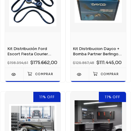
Kit Distribución Ford
Kit Distribucion Dayco +
Escort Fiesta Courier
Bomba Partner Berlingo
Mondeo 1.8d Td
306 1.9 Dw8
$175.662,00
$111.445,00
$198.394,61
$125.867,48
11
%
OFF
11
%
OFF