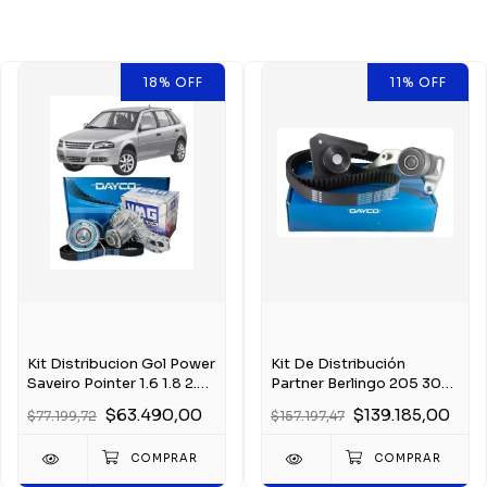
18
%
OFF
11
%
OFF
Kit Distribucion Gol Power
Kit De Distribución
Saveiro Pointer 1.6 1.8 2.0
Partner Berlingo 205 306
Ap
405 406 1.9 Xud
$63.490,00
$139.185,00
$77.199,72
$157.197,47