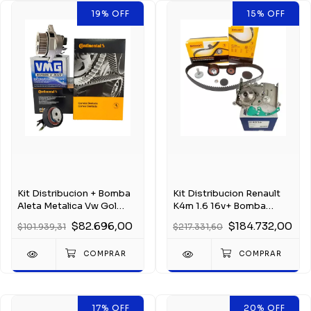
19
%
OFF
15
%
OFF
Kit Distribucion + Bomba
Kit Distribucion Renault
Aleta Metalica Vw Gol
K4m 1.6 16v+ Bomba
Suran 1.6 8v
Sandero Kangoo
$82.696,00
$184.732,00
$101.939,31
$217.331,60
17
%
OFF
20
%
OFF