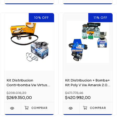
10
%
OFF
11
%
OFF
Kit Distribucion
Kit Distribucion + Bomba+
Conti+bomba Vw Virtus
Kit Poly V Vw Amarok 2.0
Suran Fox 1.6 16v Msi
Tdi
$298.016,39
$471.775,46
$269.350,00
$420.992,00