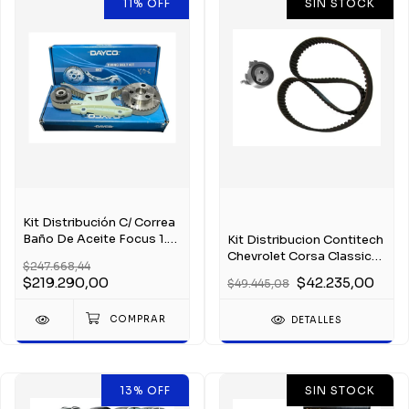
11
%
OFF
SIN STOCK
Kit Distribución C/ Correa
Baño De Aceite Focus 1.8
Kit Distribucion Contitech
Tdci Kkd
Chevrolet Corsa Classic
$247.668,44
1.4 1.6
$219.290,00
$42.235,00
$49.445,08
DETALLES
13
%
OFF
SIN STOCK