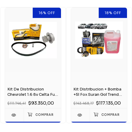
16
%
OFF
18
%
OFF
Kit De Distribucion
Kit Distribucion + Bomba
Chevrolet 1.6 8v Celta Fun
+5l Fox Suran Gol Trend
1.0 1.4
Voyage 1.6
$93.350,00
$117.135,00
$111.746,41
$143.468,17