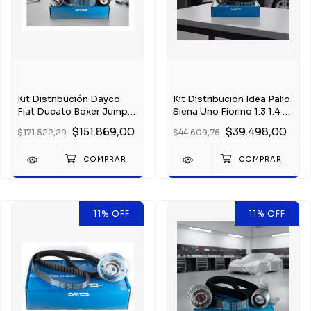
Kit Distribución Dayco
Kit Distribucion Idea Palio
Fiat Ducato Boxer Jumper
Siena Uno Fiorino 1.3 1.4 8
2.3 Multijet
Fire
$151.869,00
$39.498,00
$171.522,29
$44.609,76
11
%
OFF
11
%
OFF