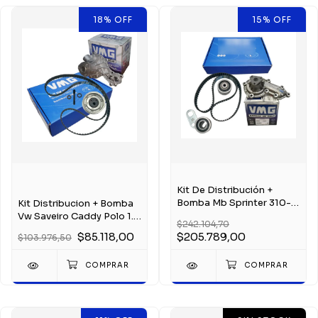
18
%
OFF
15
%
OFF
Kit De Distribución +
Bomba Mb Sprinter 310-
Kit Distribucion + Bomba
312-314 2.5
Vw Saveiro Caddy Polo 1.6
$242.104,70
1.8 1.9
$85.118,00
$205.789,00
$103.976,50