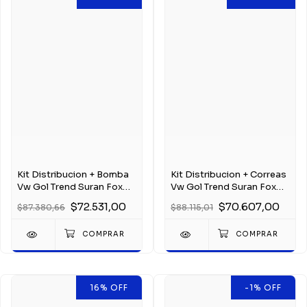
Kit Distribucion + Bomba
Kit Distribucion + Correas
Vw Gol Trend Suran Fox
Vw Gol Trend Suran Fox
Voyage 1.6
Voyage 1.6
$72.531,00
$70.607,00
$87.380,66
$88.115,01
16
%
OFF
-1
%
OFF