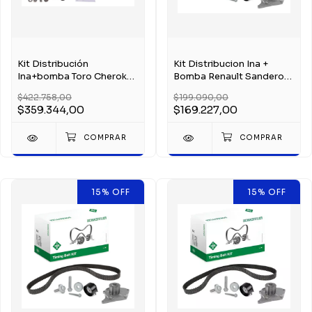
Kit Distribución
Kit Distribucion Ina +
Ina+bomba Toro Cherokee
Bomba Renault Sandero
Renegade Ducato 2.0
Clio 2 1.5 K9k
$422.758,00
$199.090,00
$359.344,00
$169.227,00
15
%
OFF
15
%
OFF