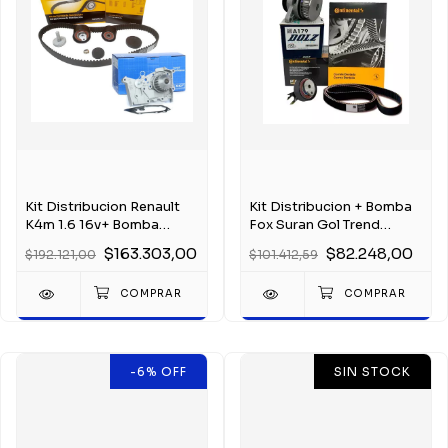
Kit Distribucion Renault
Kit Distribucion + Bomba
K4m 1.6 16v+ Bomba
Fox Suran Gol Trend
Kangoo Sandero
Voyage 1.6 8v
$163.303,00
$82.248,00
$192.121,00
$101.412,59
-6
%
OFF
SIN STOCK