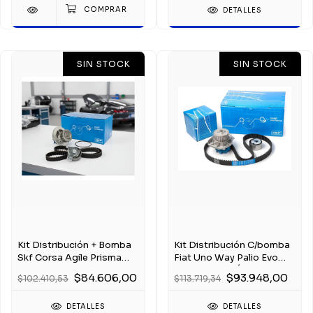
DETALLES
SIN STOCK
SIN STOCK
Kit Distribución + Bomba
Kit Distribución C/bomba
Skf Corsa Agile Prisma
Fiat Uno Way Palio Evo
Onix 1.4
Fire 1.4 8v - - Único
$84.606,00
$93.948,00
$102.410,53
$113.719,34
DETALLES
DETALLES