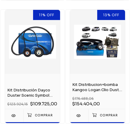
11
%
OFF
13
%
OFF
Kit Distribucion+bomba
Kangoo Logan Clio Duster
Kit Distribución Dayco
K4m 1.6 16v
Duster Scenic Symbol
$176.488,06
Sandero K4m 1.6
$109.725,00
$154.404,00
$123.924,15