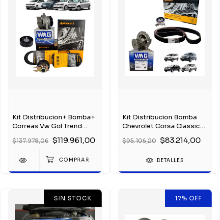
Kit Distribucion+ Bomba+
Kit Distribucion Bomba
Correas Vw Gol Trend
Chevrolet Corsa Classic
Suran Fox 1.6
Meriva 1.8 8v
$119.961,00
$83.214,00
$137.978,06
$95.106,20
DETALLES
SIN STOCK
17
%
OFF