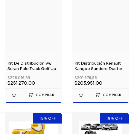
Kit De Distribucion Vw
Kit Distribución Renault
Suran Polo Track Golf Up!
Kangoo Sandero Duster
1.6 16v Msi
1.6 16v K4m
$298.016,39
$201.676,88
$251.270,00
$203.951,00
15
%
OFF
19
%
OFF