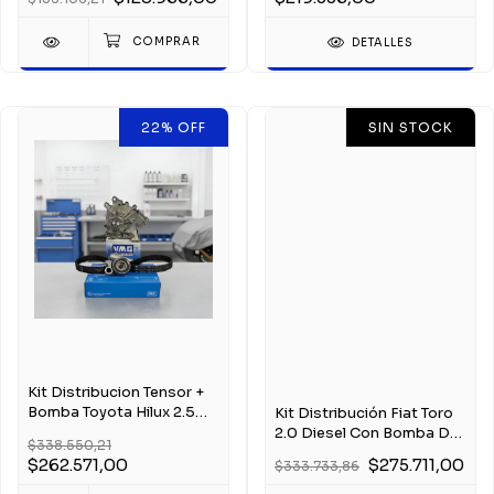
DETALLES
22
%
OFF
SIN STOCK
Kit Distribucion Tensor +
Bomba Toyota Hilux 2.5
Kit Distribución Fiat Toro
3.0 D4d 1kd
2.0 Diesel Con Bomba De
$338.550,21
Agua
$262.571,00
$275.711,00
$333.733,86