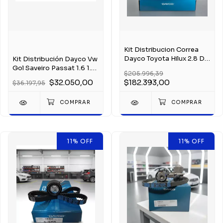
Kit Distribucion Correa
Dayco Toyota Hilux 2.8 D
Kit Distribución Dayco Vw
3l 97-2001
Gol Saveiro Passat 1.6 1.8
$205.996,39
2.0 Ap
$32.050,00
$182.393,00
$36.197,95
11
%
OFF
11
%
OFF