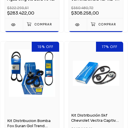
Teflonada
$322.293,51
$350.480,72
$283.422,00
$308.258,00
15
%
OFF
17
%
OFF
Kit Distribución Skf
Chevrolet Vectra Captiva
Kit Distribucion Bomba
2.4 16v
Fox Suran Gol Trend