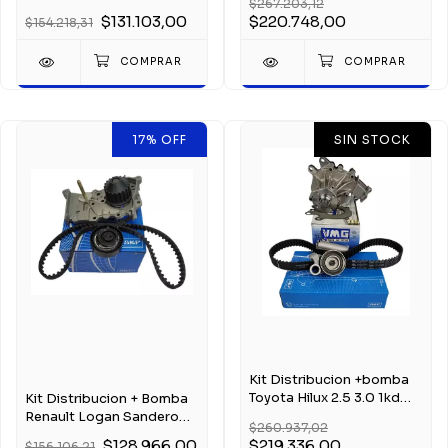
$267.203,12
Voyage 1.6 8v Skf
$131.103,00
$220.748,00
$154.218,31
17
%
OFF
SIN STOCK
Kit Distribucion +bomba
Toyota Hilux 2.5 3.0 1kd
Kit Distribucion + Bomba
2kd
Renault Logan Sandero
$260.937,02
1.6 8v K7m
$128.966,00
$219.336,00
$156.106,21