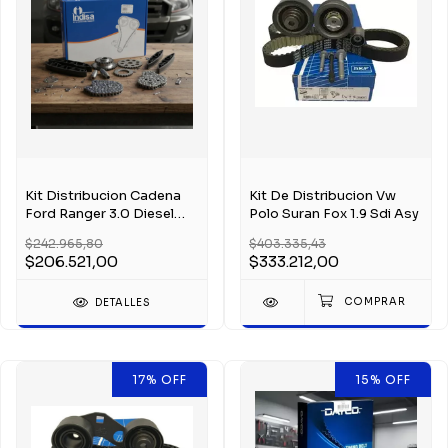
Kit Distribucion Cadena
Kit De Distribucion Vw
Ford Ranger 3.0 Diesel
Polo Suran Fox 1.9 Sdi Asy
Mwm Indisa
$242.965,80
$403.335,43
$206.521,00
$333.212,00
DETALLES
17
%
OFF
15
%
OFF