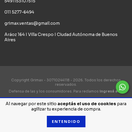
5491153107515
011 5277-6494
grimax.ventas@gmail.com
Aráoz 164 I Villa Crespo I Ciudad Autónoma de Buenos
Aires
Copyright Grimax - 30710244118 - 2026. Todos los derechos
reservados.
Defensa de las y los consumidores. Para reclamos
ingresá acá.
Botón de arrepentimiento
Al navegar por este sitio
aceptás el uso de cookies
para
agilizar tu experiencia de compra.
ENTENDIDO