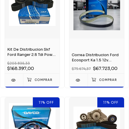
Kit De Distribucion Skf
Ford Ranger 2.8 Tdi Power
Correa Distribucion Ford
Stroke
Ecosport Ka 1.5 12v
$203.835,33
Dragon
$168.397,00
$67.723,00
$79.674,37
11
%
OFF
11
%
OFF