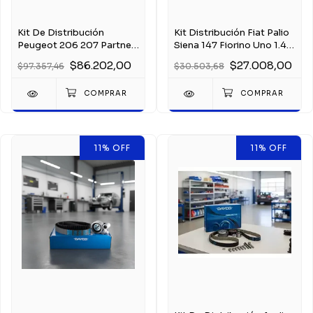
Kit De Distribución
Kit Distribución Fiat Palio
Peugeot 206 207 Partner
Siena 147 Fiorino Uno 1.4
Berlingo 1.9 D
1.6 8v
$86.202,00
$27.008,00
$97.357,46
$30.503,68
11
%
OFF
11
%
OFF