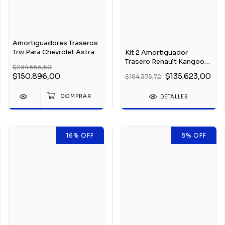
Amortiguadores Traseros
Trw Para Chevrolet Astra
Kit 2 Amortiguador
2008
Trasero Renault Kangoo
$234.665,60
1998-2012
$150.896,00
$135.623,00
$184.375,72
DETALLES
16
%
OFF
8
%
OFF