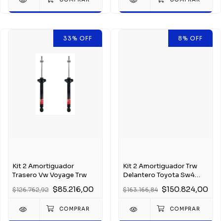
33
%
OFF
8
%
OFF
Kit 2 Amortiguador
Kit 2 Amortiguador Trw
Trasero Vw Voyage Trw
Delantero Toyota Sw4
2005-2015
$85.216,00
$150.824,00
$126.762,92
$163.166,84