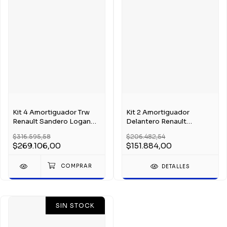
Kit 4 Amortiguador Trw
Kit 2 Amortiguador
Renault Sandero Logan
Delantero Renault
Hasta 2013
Sandero 2 2013-2022 Trw
$316.595,58
$206.482,54
$269.106,00
$151.884,00
DETALLES
SIN STOCK