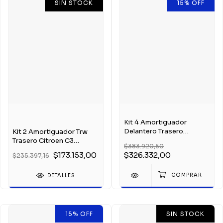
SIN STOCK
15
%
OFF
Kit 4 Amortiguador
Delantero Trasero
Kit 2 Amortiguador Trw
Chevrolet Prisma Trw
Trasero Citroen C3
$383.920,50
Aircross
$173.153,00
$326.332,00
$235.397,16
DETALLES
15
%
OFF
SIN STOCK