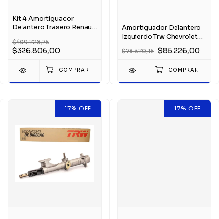
Kit 4 Amortiguador
Delantero Trasero Renault
Amortiguador Delantero
Kangoo Trw
Izquierdo Trw Chevrolet
$409.728,75
Aveo 2010
$326.806,00
$85.226,00
$78.370,15
17
%
OFF
17
%
OFF