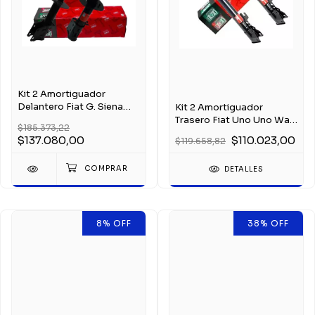
Kit 2 Amortiguador
Delantero Fiat G. Siena
Kit 2 Amortiguador
Palio Fire
Trasero Fiat Uno Uno Way
$185.373,22
2008-2013
$137.080,00
$110.023,00
$119.658,82
DETALLES
8
%
OFF
38
%
OFF