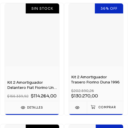
SIN STOCK
36
%
OFF
Kit 2 Amortiguador
Trasero Fiorino Duna 1996
Kit 2 Amortiguador
Delantero Fiat Fiorino Uno
$202.590,26
Duna Trw
$114.264,00
$130.270,00
$155.339,92
DETALLES