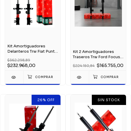
Kit Amortiguadores
Delanteros Trw Fiat Punto
Kit 2 Amortiguadores
- Fiat Linea
Traseros Trw Ford Focus
$362.298,89
Mk1 1999-2008
$232.968,00
$165.755,00
$224.150,84
26
%
OFF
SIN STOCK