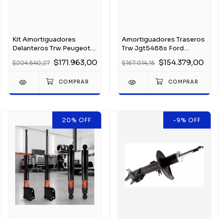
Kit Amortiguadores
Amortiguadores Traseros
Delanteros Trw Peugeot
Trw Jgt5488s Ford
Partner 2007
Ecosport 2003-2012
$171.963,00
$154.379,00
$204.640,27
$167.014,16
20
%
OFF
-9
%
OFF