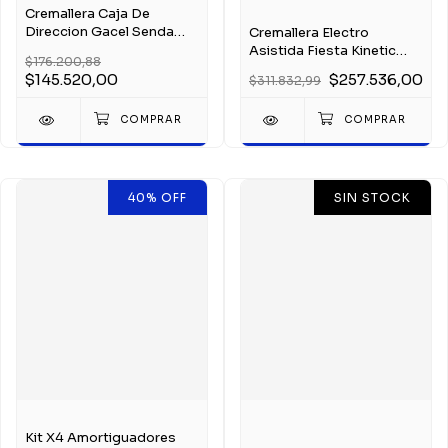
Cremallera Caja De
Direccion Gacel Senda
Cremallera Electro
Saveiro Gol Santana
Asistida Fiesta Kinetic
$176.200,88
Original Trw Dire Regular
$145.520,00
$257.536,00
$311.832,99
40
%
OFF
SIN STOCK
Kit X4 Amortiguadores