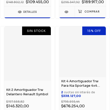
$109.455,00
$189.917,00
$148.802,12
$295.347,92
DETALLES
SIN STOCK
15
%
OFF
Kit 4 Amortiguador Trw
Para Kia Sportage 4x4
Kit 2 Amortiguador Trw
2010
2
cuotas sin interés de
Delantero Renault Symbol
$338.127,00
$197.558,82
$795.593,44
$145.320,00
$676.254,00