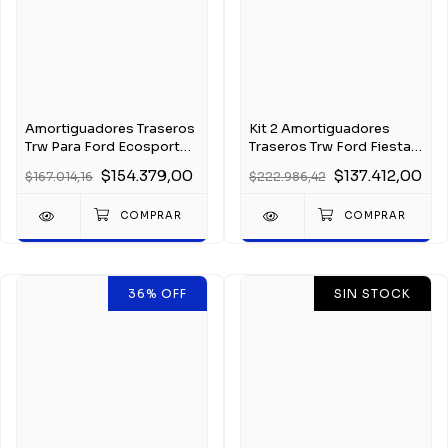
Amortiguadores Traseros
Kit 2 Amortiguadores
Trw Para Ford Ecosport
Traseros Trw Ford Fiesta
2005
Max 2002-2011
$154.379,00
$137.412,00
$167.014,16
$222.986,42
36
%
OFF
SIN STOCK