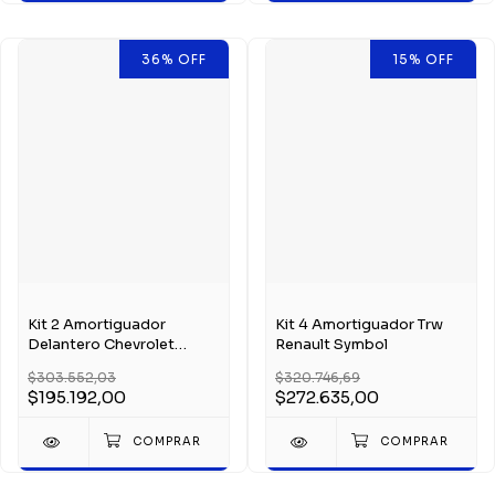
36
%
OFF
15
%
OFF
Kit 2 Amortiguador
Kit 4 Amortiguador Trw
Delantero Chevrolet
Renault Symbol
Zafira 01
$303.552,03
$320.746,69
$195.192,00
$272.635,00