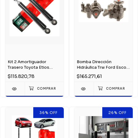
Kit 2 Amortiguador
Bomba Dirección
Trasero Toyota Etios
Hidráulica Trw Ford Escort
Desde 2013
1.8 16v Zetec
$115.820,78
$165.271,61
36
%
OFF
26
%
OFF