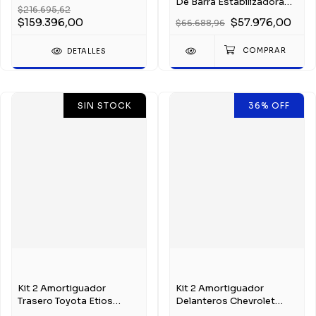
Sw4 2005-2015
De Barra Estabilizadora
$216.695,62
Fiat Toro
$159.396,00
$57.976,00
$66.688,96
DETALLES
SIN STOCK
36
%
OFF
Kit 2 Amortiguador
Kit 2 Amortiguador
Trasero Toyota Etios
Delanteros Chevrolet
Desde 2013
Astra Vectra Zafira