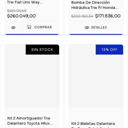
Trw Fiat Uno Way
Bomba De Dirección
Attractive 2011+
Hidráulica Trw P/ Honda
$431.114,53
Civic 2006-2011
$260.049,00
$171.836,00
$202.160,34
DETALLES
SIN STOCK
13
%
OFF
Kit 2 Amortiguador Trw
Delantero Toyota Hilux
Kit 2 Bieletas Delantera