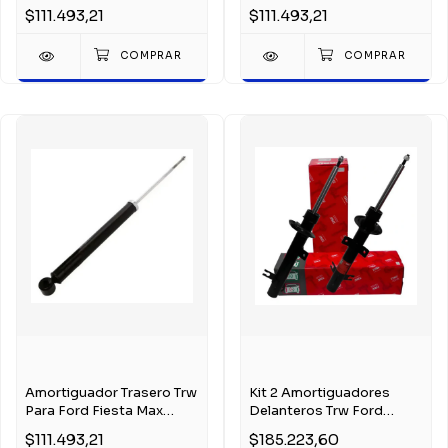
2008
$111.493,21
$111.493,21
Amortiguador Trasero Trw
Kit 2 Amortiguadores
Para Ford Fiesta Max
Delanteros Trw Ford
2005
Ecosport 2003-2012
$111.493,21
$185.223,60